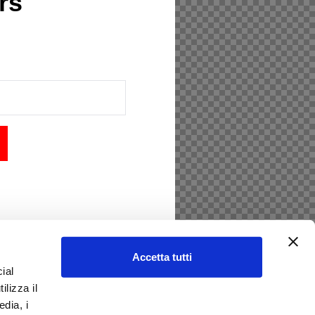
rs
Accetta tutti
ial
ilizza il
edia, i