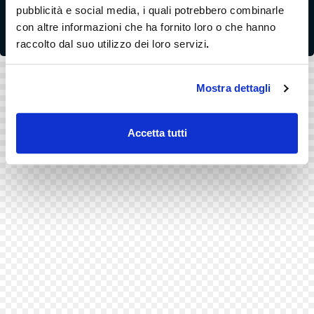
Senza impegno. Gratis.
pubblicità e social media, i quali potrebbero combinarle
con altre informazioni che ha fornito loro o che hanno
[vfb id=13]
raccolto dal suo utilizzo dei loro servizi
.
Mostra dettagli
Accetta tutti