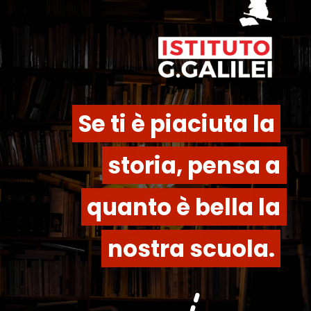
Se ti è piaciuta la
Se ti è piaciuta la
storia, pensa a
storia, pensa a
quanto è bella la
quanto è bella la
nostra scuola.
nostra scuola.