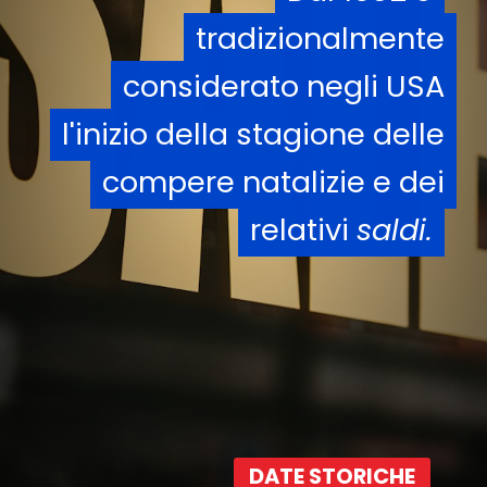
tradizionalmente
tradizionalmente
considerato negli USA
considerato negli USA
l'inizio della stagione delle
l'inizio della stagione delle
compere natalizie e dei
compere natalizie e dei
relativi
relativi
saldi.
saldi.
DATE STORICHE