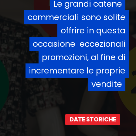
Le grandi catene
Le grandi catene
commerciali sono solite
commerciali sono solite
offrire in questa
offrire in questa
occasione eccezionali
occasione eccezionali
promozioni, al fine di
promozioni, al fine di
incrementare le proprie
incrementare le proprie
vendite
vendite
DATE STORICHE