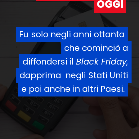
OGGI
OGGI
Fu solo negli anni ottanta
Fu solo negli anni ottanta
che cominciò a
che cominciò a
diffondersi il
diffondersi il
Black Friday,
Black Friday,
dapprima negli Stati Uniti
dapprima negli Stati Uniti
e poi anche in altri Paesi.
e poi anche in altri Paesi.