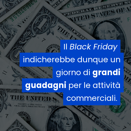
Il
Il
Black Friday
Black Friday
indicherebbe dunque un
indicherebbe dunque un
giorno di
giorno di
grandi
grandi
guadagni
guadagni
per le attività
per le attività
commerciali.
commerciali.