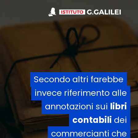
Secondo altri farebbe
Secondo altri farebbe
invece riferimento alle
invece riferimento alle
annotazioni sui
annotazioni sui
libri
libri
contabili
contabili
dei
dei
commercianti che
commercianti che