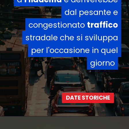
dal pesante e
dal pesante e
congestionato
congestionato
traffico
traffico
stradale che si sviluppa
stradale che si sviluppa
per l'occasione in quel
per l'occasione in quel
giorno
giorno
DATE STORICHE