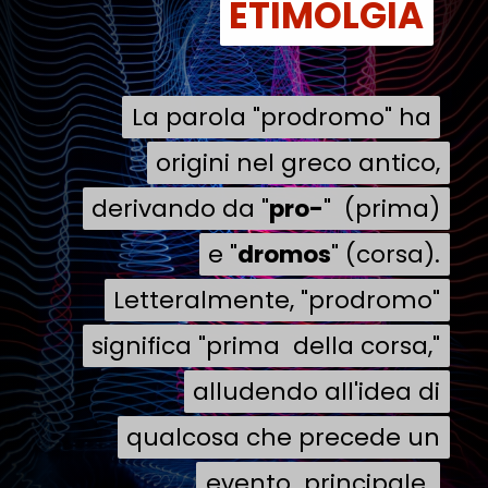
ETIMOLGIA
ETIMOLGIA
La parola "prodromo" ha
La parola "prodromo" ha
origini nel greco antico,
origini nel greco antico,
derivando da "
derivando da "
pro-
pro-
" (prima)
" (prima)
e "
e "
dromos
dromos
" (corsa).
" (corsa).
Letteralmente, "prodromo"
Letteralmente, "prodromo"
significa "prima della corsa,"
significa "prima della corsa,"
alludendo all'idea di
alludendo all'idea di
qualcosa che precede un
qualcosa che precede un
evento principale.
evento principale.