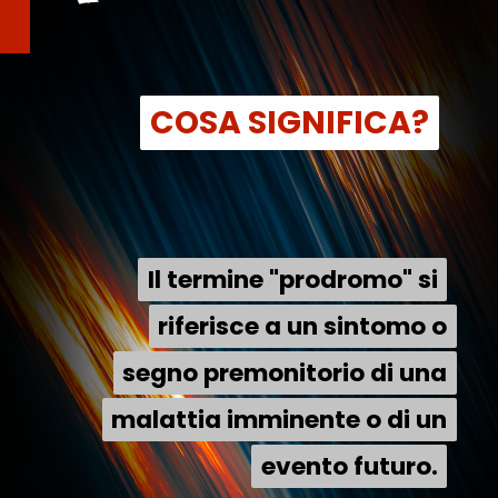
COSA SIGNIFICA?
COSA SIGNIFICA?
Il termine "prodromo" si
Il termine "prodromo" si
riferisce a un sintomo o
riferisce a un sintomo o
segno premonitorio di una
segno premonitorio di una
malattia imminente o di un
malattia imminente o di un
evento futuro.
evento futuro.