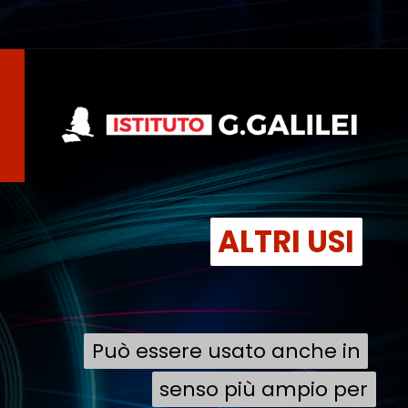
ALTRI USI
ALTRI USI
Può essere usato anche in
Può essere usato anche in
senso più ampio per
senso più ampio per