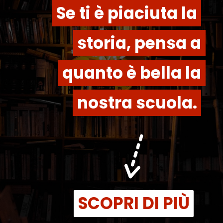
Se ti è piaciuta la
Se ti è piaciuta la
storia, pensa a
storia, pensa a
quanto è bella la
quanto è bella la
nostra scuola.
nostra scuola.
SCOPRI DI PIÙ
SCOPRI DI PIÙ