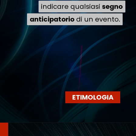
indicare qualsiasi
indicare qualsiasi
segno
segno
anticipatorio
anticipatorio
di un evento.
di un evento.
ETIMOLOGIA