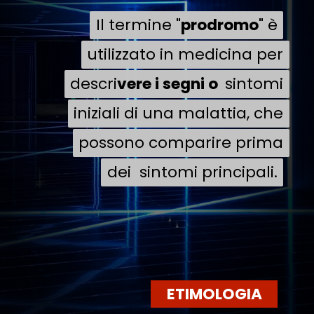
Il termine "
Il termine "
prodromo
prodromo
" è
" è
utilizzato in medicina per
utilizzato in medicina per
descri
descri
vere i segni o
vere i segni o
sintomi
sintomi
iniziali di una malattia, che
iniziali di una malattia, che
possono comparire prima
possono comparire prima
dei sintomi principali.
dei sintomi principali.
ETIMOLOGIA