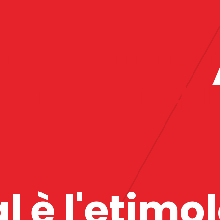
 non si smette m
 noi siamo qui 
l è l'etimol