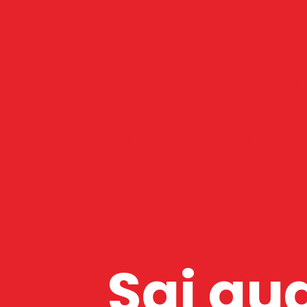
Nella vita
imparare e
questo.
Sai qua