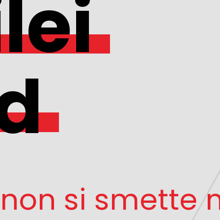
lei
d
 non si smette m