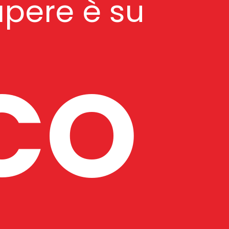
apere è su
CO