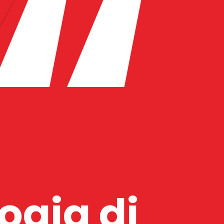
“
ai di 
per 
ogia di 