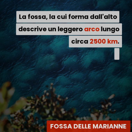
La fossa, la cui forma dall'alto
La fossa, la cui forma dall'alto
descrive un leggero arco lungo
descrive un leggero
arco
lungo
circa 2500 km.
circa
2500 km
.
FOSSA DELLE MARIANNE