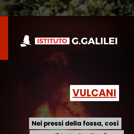
VULCANI
VULCANI
Nei pressi della fossa, così
Nei pressi della fossa, così