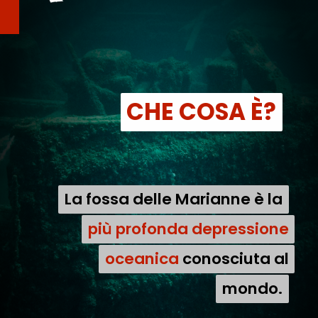
CHE COSA È?
CHE COSA È?
La fossa delle Marianne è la
La fossa delle Marianne è la
più profonda depressione
più profonda depressione
oceanica conosciuta al
oceanica
conosciuta al
mondo.
mondo.