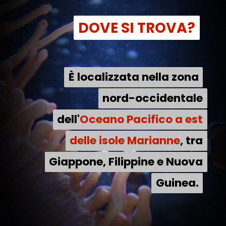
DOVE SI TROVA?
DOVE SI TROVA?
È localizzata nella zona
È localizzata nella zona
nord-occidentale
nord-occidentale
dell'Oceano Pacifico a est
dell'
Oceano Pacifico a est
delle isole Marianne, tra
delle isole Marianne
, tra
Giappone, Filippine e Nuova
Giappone, Filippine e Nuova
Guinea.
Guinea.