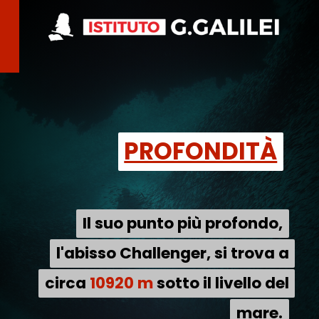
PROFONDITÀ
PROFONDITÀ
Il suo punto più profondo,
Il suo punto più profondo,
l'abisso Challenger, si trova a
l'abisso Challenger, si trova a
circa 10920 m sotto il livello del
circa
10920 m
sotto il livello del
mare.
mare.