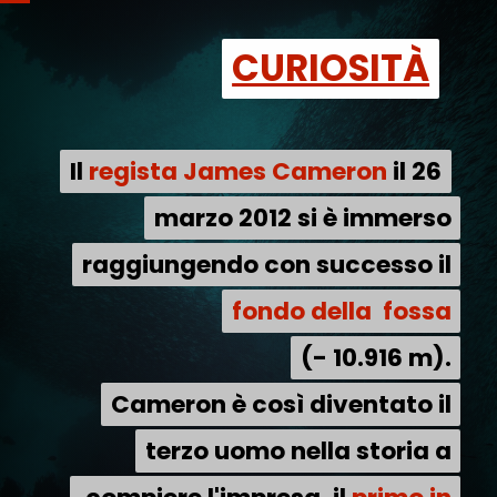
CURIOSITÀ
CURIOSITÀ
Il regista James Cameron il 26
Il
regista James Cameron
il 26
marzo 2012 si è immerso
marzo 2012 si è immerso
raggiungendo con successo il
raggiungendo con successo il
fondo della fossa
fondo della fossa
(- 10.916 m).
(- 10.916 m).
Cameron è così diventato il
Cameron è così diventato il
terzo uomo nella storia a
terzo uomo nella storia a