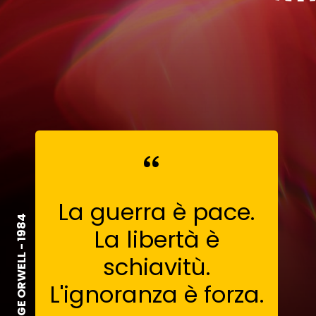
“
La guerra è pace.
GEORGE ORWELL - 1984
La libertà è
schiavitù.
L'ignoranza è forza.