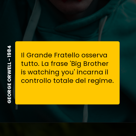
GEORGE ORWELL - 1984
Il Grande Fratello osserva
tutto. La frase 'Big Brother
is watching you' incarna il
controllo totale del regime.