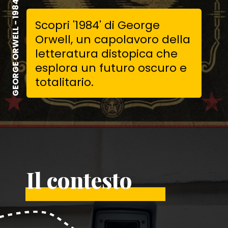
GEORGE ORWELL - 1984
Scopri '1984' di George
Orwell, un capolavoro della
letteratura distopica che
esplora un futuro oscuro e
totalitario.
Il contesto