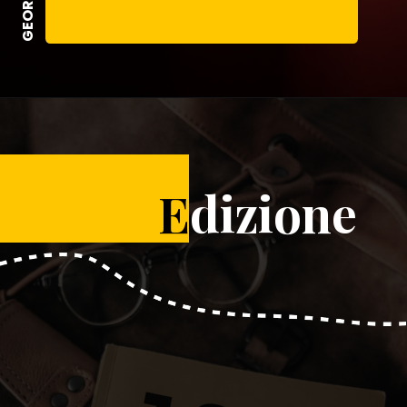
E
dizione