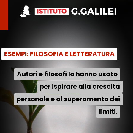
ESEMPI: FILOSOFIA E LETTERATURA
ESEMPI: FILOSOFIA E LETTERATURA
Autori e filosofi lo hanno usato
Autori e filosofi lo hanno usato
per ispirare alla crescita
per ispirare alla crescita
personale e al superamento dei
personale e al superamento dei
limiti.
limiti.