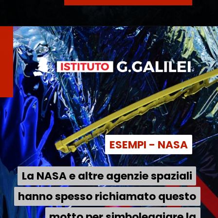
ESEMPI - NASA
ESEMPI - NASA
La NASA e altre agenzie spaziali
La NASA e altre agenzie spaziali
hanno spesso richiamato questo
hanno spesso richiamato questo
motto per simboleggiare la
motto per simboleggiare la