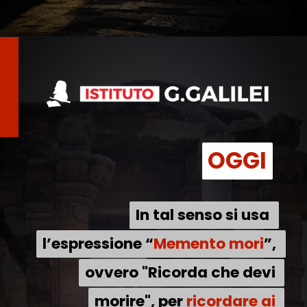
OGGI
OGGI
In tal senso si usa 
In tal senso si usa 
l’espressione “Memento mori”, 
l’espressione “
Memento mori
”, 
ovvero "Ricorda che devi 
ovvero "Ricorda che devi 
morire", per ricordare ai 
morire", per 
ricordare ai 