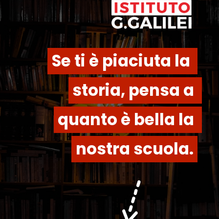
Se ti è piaciuta la 
Se ti è piaciuta la 
storia, pensa a 
storia, pensa a 
quanto è bella la 
quanto è bella la 
nostra scuola.
nostra scuola.