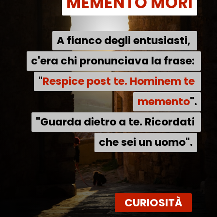
MEMENTO MORI
MEMENTO MORI
A fianco degli entusiasti, 
A fianco degli entusiasti, 
c'era chi pronunciava la frase: 
c'era chi pronunciava la frase: 
"Respice post te. Hominem te 
"
Respice post te. Hominem te 
memento".
memento
".
"Guarda dietro a te. Ricordati 
"Guarda dietro a te. Ricordati 
che sei un uomo".
che sei un uomo".
CURIOSITÀ