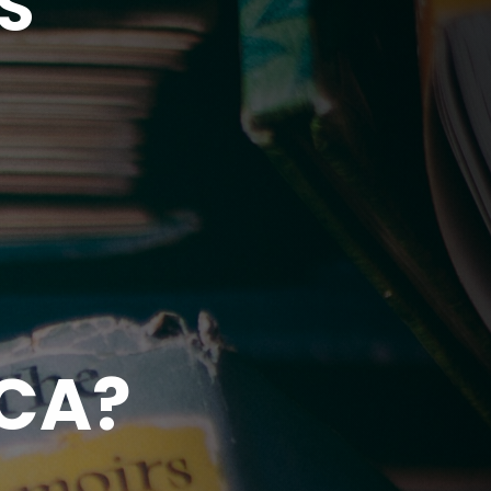
S
ICA?