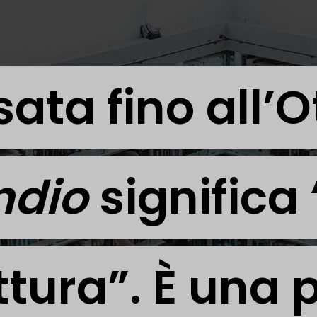
sata fino all’
sata fino all’
ndio
ndio
significa
significa
ttura”. È una 
ttura”. È una 