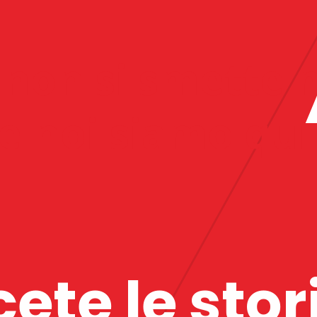
 non si smette m
 noi siamo qui 
te le stori