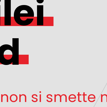
lei
d
 non si smette m