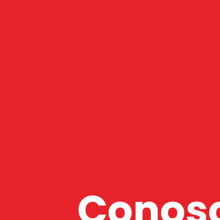
Nella vita
imparare e
questo.
Conosce