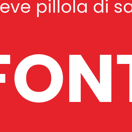
ve pillola di s
FON