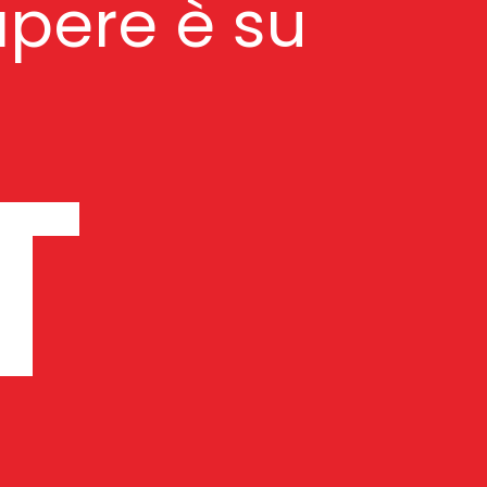
apere è su
T