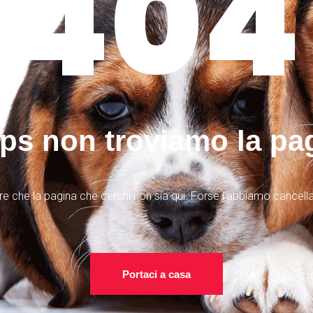
404
s non troviamo la pa
re che la pagina che cerchi non sia qui. Forse l’abbiamo cancella
Portaci a casa