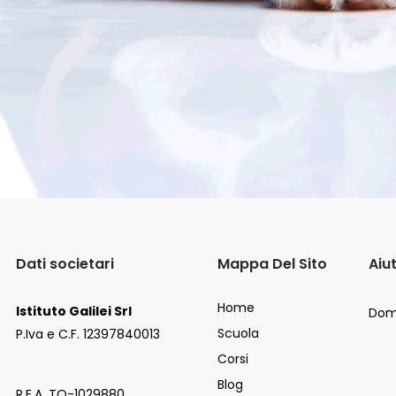
Dati societari
Mappa Del Sito
Aiu
Home
Istituto Galilei Srl
Dom
Scuola
P.Iva e C.F. 12397840013
Corsi
Blog
R.E.A. TO-1029880