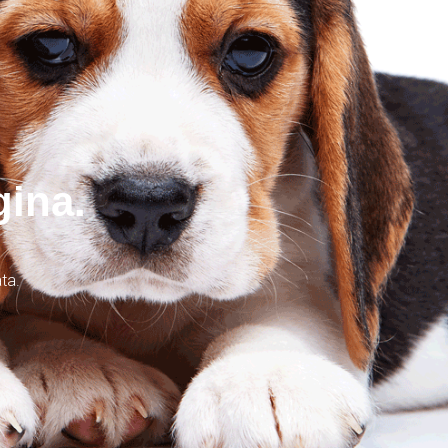
gina.
ta.