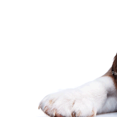
Ooop
Pa