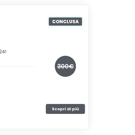
CONCLUSA
24!
300€
Scopri di più