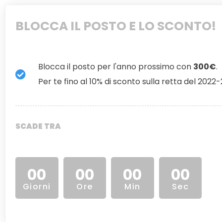
BLOCCA IL POSTO E LO SCONTO!
Blocca il posto per l'anno prossimo con
300€
.
Per te fino al 10% di sconto sulla retta del 2022
SCADE TRA
00
00
00
00
Giorni
Ore
Min
Sec