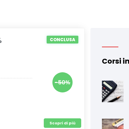
%
CONCLUSA
Corsi i
-50%
Scopri di più