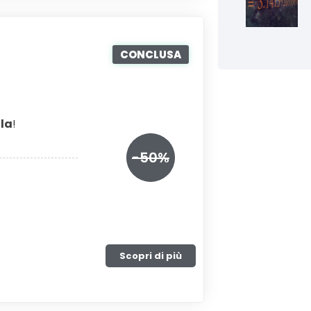
CONCLUSA
ola
!
-50%
Scopri di più