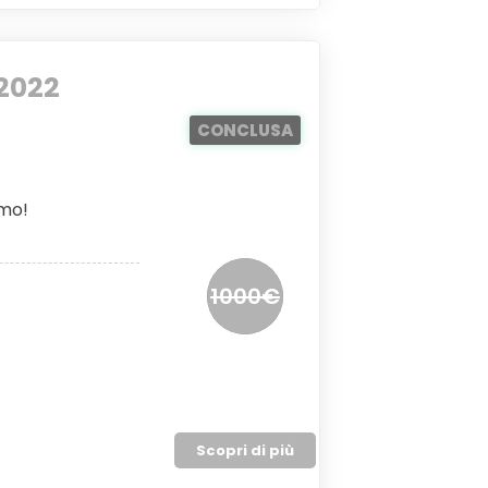
2022
CONCLUSA
imo!
1000€
Scopri di più