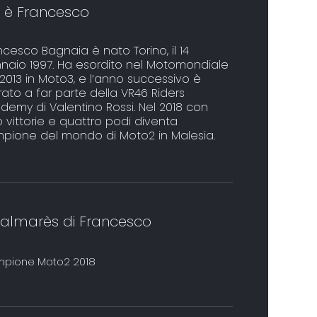
i è Francesco
ncesco Bagnaia è nato Torino, il 14
naio 1997. Ha esordito nel Motomondiale
 2013 in Moto3, e l’anno successivo è
rato a far parte della VR46 Riders
demy di Valentino Rossi. Nel 2018 con
o vittorie e quattro podi diventa
pione del mondo di Moto2 in Malesia.
 palmarès di Francesco
pione Moto2 2018