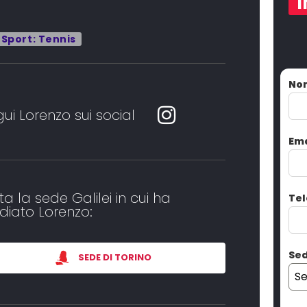
Sport: Tennis
No
ui Lorenzo sui social
Em
ita la sede Galilei in cui ha
Te
diato Lorenzo:
Sed
SEDE DI TORINO