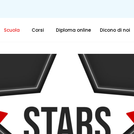
Scuola
Corsi
Diploma online
Dicono di noi