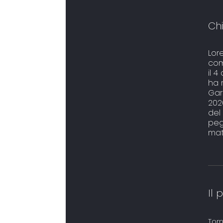
Chi
Lor
com
il 
ha r
Gar
2020
del
pegg
mat
Il 
Torn