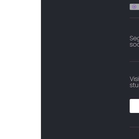
Seg
soc
Vis
stu