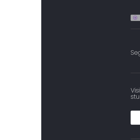
Seg
Vis
stu