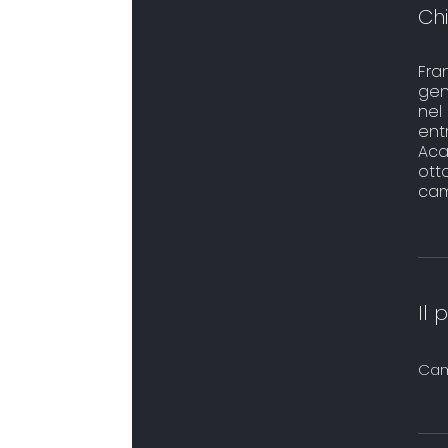
Ch
Fra
gen
nel
ent
Aca
ott
cam
Il
Cam