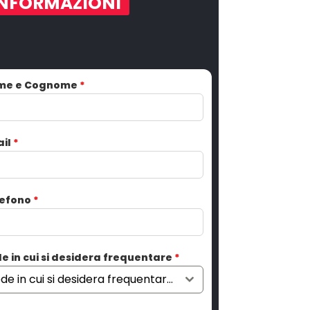
INFORMAZIONI
me e Cognome
*
ail
*
lefono
*
e in cui si desidera frequentare
*
Sede in cui si desidera frequentare