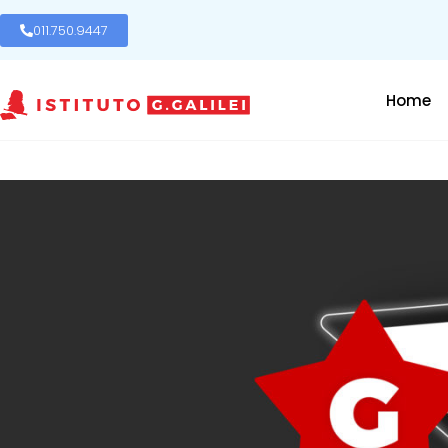
011.750.9447
Home