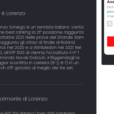
Acc
Dich
priv
 è Lorenzo
miei
enzo Sonego è un tennista italiano. Vanta
e best ranking la 21ª posizione, raggiunta
4 ottobre 2021. Nelle prove del Grande Slam
aggiunto gli ottavi di finale al Roland
ros nel 2020 e a Wimbledon nel 2021. Nel
, all'ATP 500 di Vienna, ha battuto il nº 1
 mondo Novak Đoković, infliggendogli la
ior sconfitta in carriera (6-2, 6-1) in un
ch ATP giocato al meglio dei tre set.
palmarès di Lorenzo
ei ATP 250: Antalya Open 2019, Sardegna