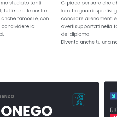
nno studiato tanti
Ci piace pensare che ab
i, tutti sono le nostre
loro traguardi sportivi 
ti anche famosi
e, con
conciliare allenamenti 
 condividere la
averli supportati nella
i.
del diploma.
Diventa anche tu una nos
RENZO
SONEGO
RI