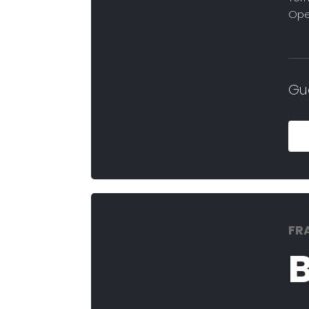
Ope
Gu
FR