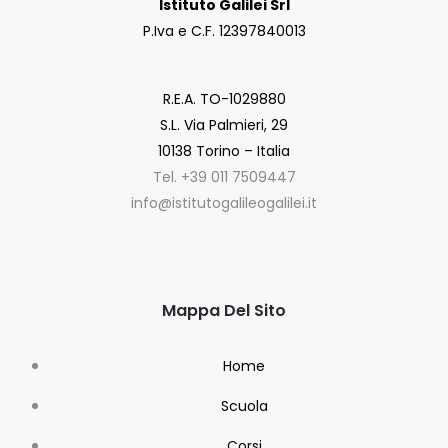
Istituto Galilei Srl
P.Iva e C.F. 12397840013
R.E.A. TO-1029880
S.L. Via Palmieri, 29
10138 Torino – Italia
Tel. +39 011 7509447
info@istitutogalileogalilei.it
Mappa Del Sito
Home
Scuola
Corsi