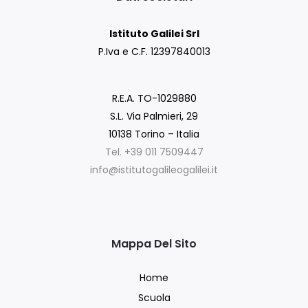
Istituto Galilei Srl
P.Iva e C.F. 12397840013
R.E.A. TO-1029880
S.L. Via Palmieri, 29
10138 Torino – Italia
Tel. +39 011 7509447
info@istitutogalileogalilei.it
Mappa Del Sito
Home
Scuola