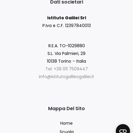
Dati societari
Istituto Galilei Srl
P.Iva e C.F. 12397840013
R.E.A. TO-1029880
S.L. Via Palmieri, 29
10138 Torino – Italia
Tel. +39 011 7509447
info@istitutogalileogalilei.it
Mappa Del Sito
Home
Scuola