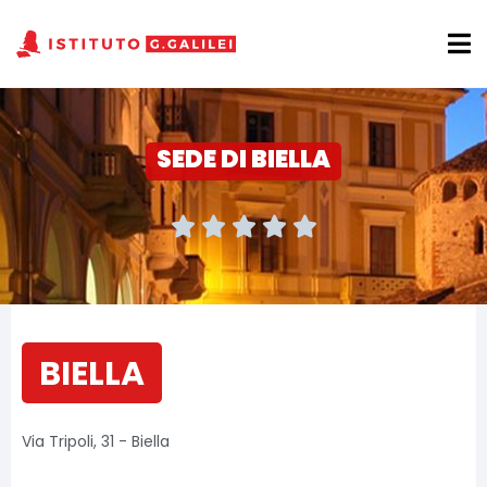
SEDE DI BIELLA





BIELLA
Via Tripoli, 31 - Biella