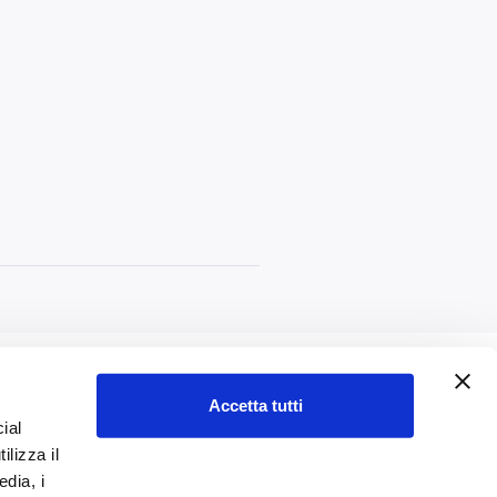
Accetta tutti
ial
ilizza il
edia, i