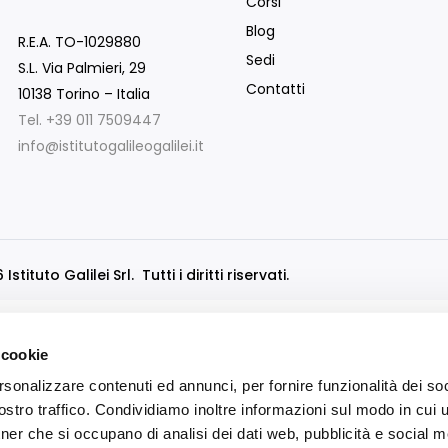
Corsi
Blog
R.E.A. TO-1029880
Sedi
S.L. Via Palmieri, 29
Contatti
10138 Torino – Italia
Tel. +39 011 7509447
info@istitutogalileogalilei.it
stituto Galilei Srl. Tutti i diritti riservati.
 cookie
rsonalizzare contenuti ed annunci, per fornire funzionalità dei soc
stro traffico. Condividiamo inoltre informazioni sul modo in cui ut
tner che si occupano di analisi dei dati web, pubblicità e social m