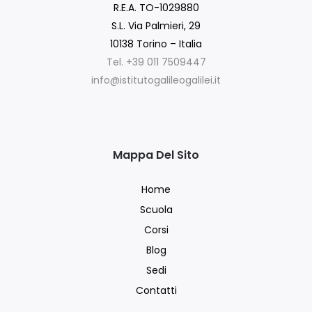
R.E.A. TO-1029880
S.L. Via Palmieri, 29
10138 Torino – Italia
Tel. +39 011 7509447
info@istitutogalileogalilei.it
Mappa Del Sito
Home
Scuola
Corsi
Blog
Sedi
Contatti