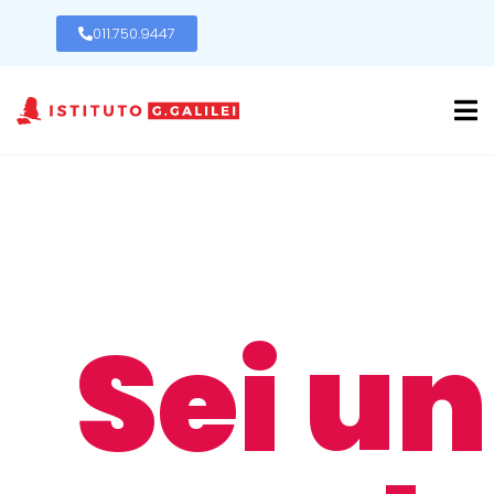
011.750.9447
Sei un