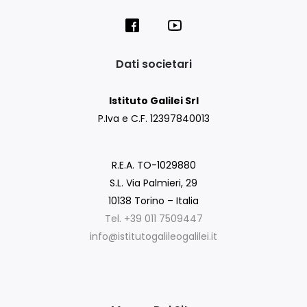
Dati societari
Istituto Galilei Srl
P.Iva e C.F. 12397840013
R.E.A. TO-1029880
S.L. Via Palmieri, 29
10138 Torino – Italia
Tel. +39 011 7509447
info@istitutogalileogalilei.it