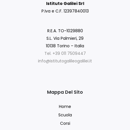
Istituto Galilei Srl
P.Iva e C.F. 12397840013
R.E.A. TO-1029880
S.L. Via Palmieri, 29
10138 Torino – Italia
Tel. +39 011 7509447
info@istitutogalileogalilei.it
Mappa Del Sito
Home
Scuola
Corsi