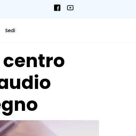
Sedi
 centro
laudio
legno