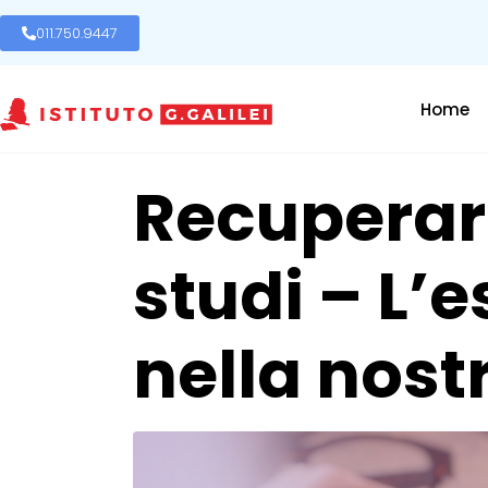
011.750.9447
Home
Recuperare
studi – L’
nella nost