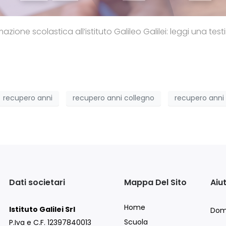
mazione scolastica all’istituto Galileo Galilei: leggi una te
recupero anni
recupero anni collegno
recupero anni 
Dati societari
Mappa Del Sito
Aiu
Home
Istituto Galilei Srl
Dom
Scuola
P.Iva e C.F. 12397840013