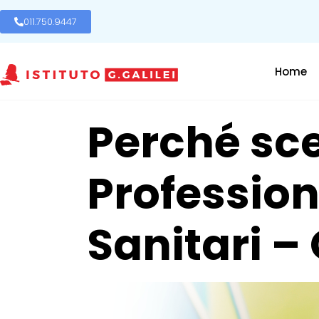
011.750.9447
Home
Perché sceg
Professiona
Sanitari –