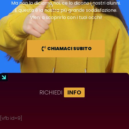
Ma non lo diciamo noi, ce lo dicono i nostri alunni.
E questa è la nostra più grande soddisfazione.
Vieni a scoprirlo con i tuoi occhi!
CHIAMACI SUBITO
RICHIEDI
INFO
[vfb id=9]