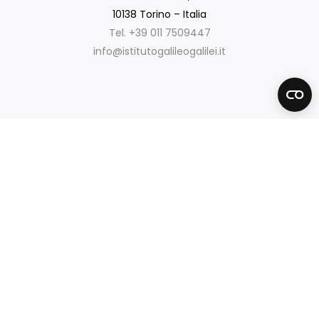
10138 Torino – Italia
Tel. +39 011 7509447
info@istitutogalileogalilei.it
Mappa Del Sito
Home
Scuola
Corsi
Blog
Sedi
Contatti
Aiuto & Supporto