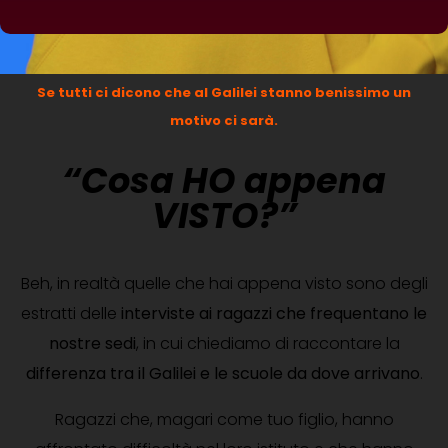
Se tutti ci dicono che al Galilei stanno benissimo un
motivo ci sarà.
“Cosa
HO appena
VISTO?”
Beh, in realtà quelle che hai appena visto sono degli
estratti delle
interviste ai ragazzi che frequentano le
nostre sedi
, in cui chiediamo di raccontare la
differenza tra il Galilei e le scuole da dove arrivano
.
Ragazzi che, magari come tuo figlio, hanno