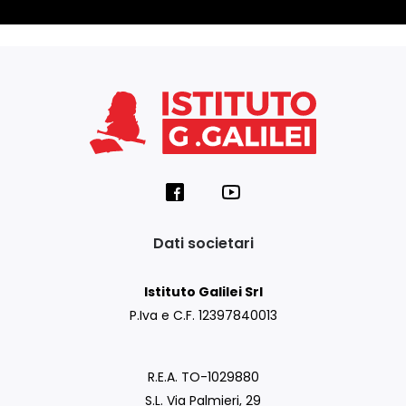
Dati societari
Istituto Galilei Srl
P.Iva e C.F. 12397840013
R.E.A. TO-1029880
S.L. Via Palmieri, 29