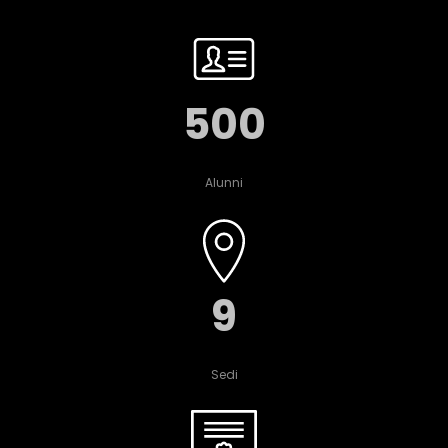
500
Alunni
9
Sedi