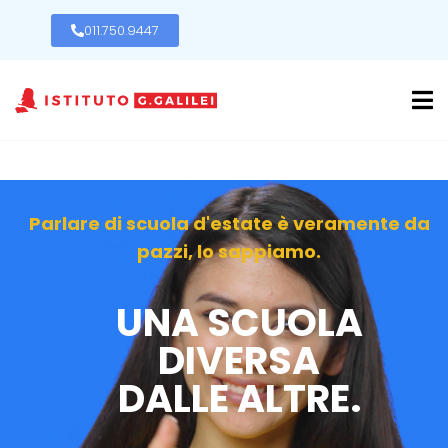
011.750.9447
Parlare di scuola d'estate è veramente da
pazzi, lo sappiamo.
UNA SCUOLA
DIVERSA
DALLE ALTRE.