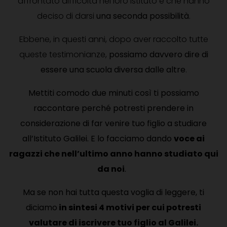
affrontato difficoltà nel loro istituto e che hanno
deciso di darsi
una seconda possibilità
.
Ebbene, in questi anni, dopo aver raccolto tutte
queste testimonianze,
possiamo davvero dire di
essere una scuola diversa dalle altre
.
Mettiti comodo due minuti così ti possiamo
raccontare perché potresti prendere in
considerazione di far venire tuo figlio a studiare
all’Istituto Galilei. E lo facciamo dando
voce ai
ragazzi che nell’ultimo anno hanno studiato qui
da noi
.
Ma se non hai tutta questa voglia di leggere, ti
diciamo
in sintesi 4 motivi per cui potresti
valutare di iscrivere tuo figlio al Galilei.