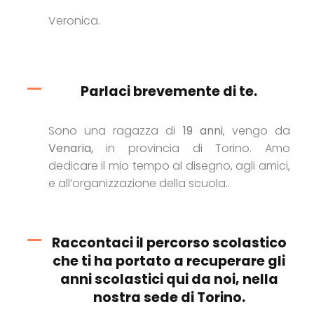
Veronica.
Parlaci brevemente di te.
Sono una ragazza di
19 anni
, vengo da
Venaria,
in provincia di Torino. Amo
dedicare il mio tempo al disegno, agli amici,
e all’organizzazione della scuola..
Raccontaci il percorso scolastico
che ti ha portato a recuperare gli
anni scolastici qui da noi, nella
nostra sede di Torino.