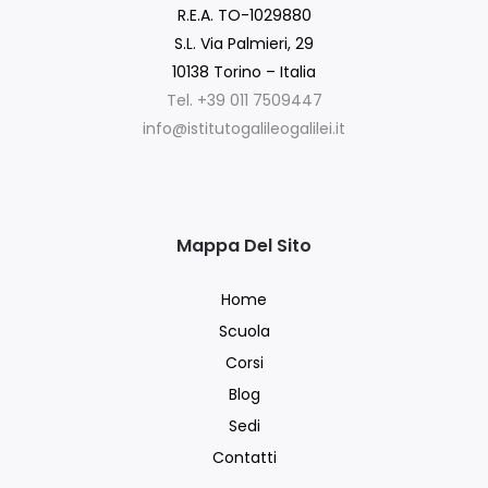
R.E.A. TO-1029880
S.L. Via Palmieri, 29
10138 Torino – Italia
Tel. +39 011 7509447
info@istitutogalileogalilei.it
Mappa Del Sito
Home
Scuola
Corsi
Blog
Sedi
Contatti