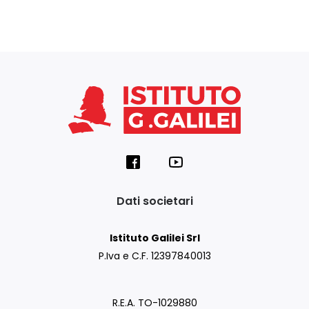
Dati societari
Istituto Galilei Srl
P.Iva e C.F. 12397840013
R.E.A. TO-1029880