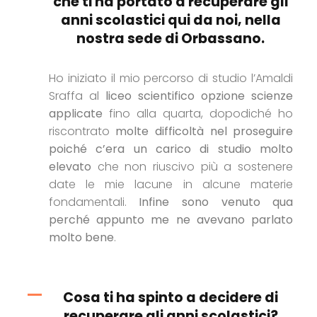
che ti ha portato a recuperare gli
anni scolastici qui da noi, nella
nostra sede di Orbassano.
Ho iniziato il mio percorso di studio l’Amaldi
Sraffa al
liceo scientifico opzione scienze
applicate
fino alla quarta, dopodiché ho
riscontrato
molte difficoltà nel proseguire
poiché c’era un carico di studio molto
elevato
che non riuscivo più a sostenere
date le mie lacune in alcune materie
fondamentali.
Infine sono venuto qua
perché appunto me ne avevano parlato
molto bene
.
Cosa ti ha spinto a decidere di
recuperare gli anni scolastici?