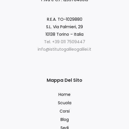
R.E.A. TO-1029880
S.L. Via Palmieri, 29
10138 Torino – Italia
Tel. +39 011 7509447
info@istitutogalileogalilei.it
Mappa Del Sito
Home
Scuola
Corsi
Blog
Sedi