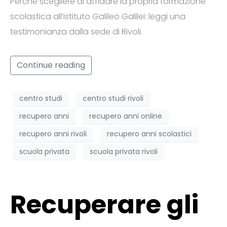
Perchè scegliere di affidare la propria formazione
scolastica all’istituto Galileo Galilei: leggi una
testimonianza dalla sede di Rivoli.
Continue reading
centro studi
centro studi rivoli
recupero anni
recupero anni online
recupero anni rivoli
recupero anni scolastici
scuola privata
scuola privata rivoli
Recuperare gli