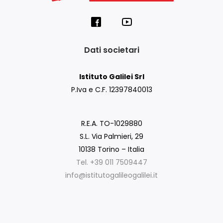
Dati societari
Istituto Galilei Srl
P.Iva e C.F. 12397840013
R.E.A. TO-1029880
S.L. Via Palmieri, 29
10138 Torino – Italia
Tel. +39 011 7509447
info@istitutogalileogalilei.it