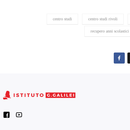
centro studi
centro studi rivoli
recupero anni scolastici