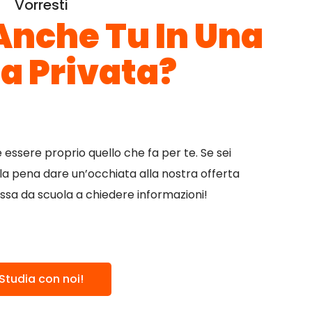
Vorresti
 Anche Tu In Una
a Privata?
e essere proprio quello che fa per te. Se sei
e la pena dare un’occhiata alla nostra offerta
ssa da scuola a chiedere informazioni!
Studia con noi!