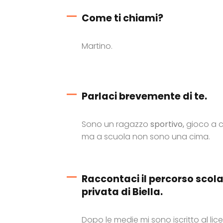
Come ti chiami?
Martino.
Parlaci brevemente di te.
Sono un ragazzo
sportivo,
gioco a c
ma a scuola non sono una cima.
Raccontaci il percorso scola
privata di Biella.
Dopo le medie mi sono iscritto al lic