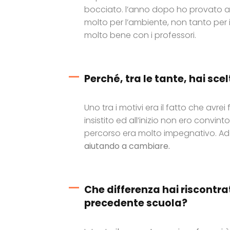
bocciato. l’anno dopo ho provato a
molto per l’ambiente, non tanto per
molto bene con i professori.
Perché, tra le tante, hai sce
Uno tra i motivi era il fatto che avr
insistito ed all’inizio non ero convin
percorso era molto impegnativo. A
aiutando a cambiare.
Che differenza hai riscontrat
precedente scuola?