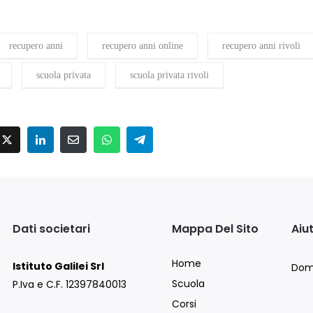
recupero anni
recupero anni online
recupero anni rivoli
scuola privata
scuola privata rivoli
Dati societari
Mappa Del Sito
Aiu
Home
Istituto Galilei Srl
Dom
Scuola
P.Iva e C.F. 12397840013
Corsi