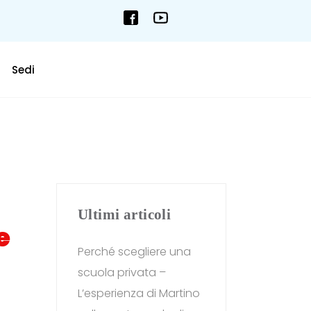
Sedi
Ultimi articoli
e
Perché scegliere una
scuola privata –
L’esperienza di Martino