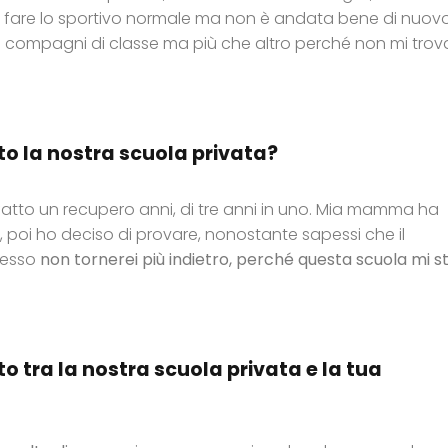
 fare lo sportivo normale ma non è andata bene di nuovo
 i compagni di classe ma più che altro perché non mi tro
lto la nostra scuola privata?
ei fatto un recupero anni, di tre anni in uno. Mia mamma ha
to, poi ho deciso di provare, nonostante sapessi che il
desso
non tornerei più indietro, perché questa scuola mi s
o tra la nostra scuola privata e la tua