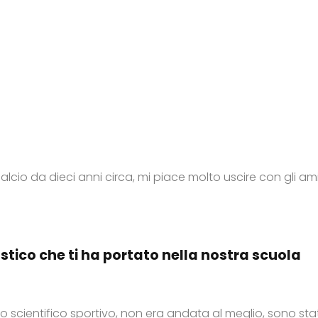
alcio da dieci anni circa, mi piace molto uscire con gli ami
stico che ti ha portato nella nostra scuola
eo scientifico sportivo, non era andata al meglio, sono sta