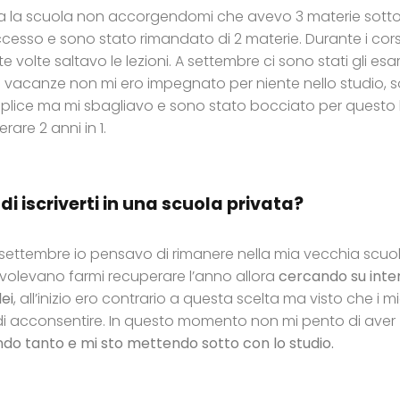
a la scuola non accorgendomi che avevo 3 materie sott
esso e sono stato rimandato di 2 materie. Durante i corsi
volte saltavo le lezioni. A settembre ci sono stati gli esa
le vacanze non mi ero impegnato per niente nello studio, 
mplice ma mi sbagliavo e sono stato bocciato per questo
are 2 anni in 1.
di iscriverti in una scuola privata?
settembre io pensavo di rimanere nella mia vecchia scuo
i volevano farmi recuperare l’anno allora
cercando su inte
ei
, all’inizio ero contrario a questa scelta ma visto che i mi
 di acconsentire. In questo momento non mi pento di aver
ndo tanto e mi sto mettendo sotto con lo studio.