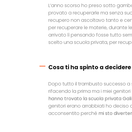
L’anno scorso ho preso sotto gamb
provato a recuperarle ma senza succ
recupero non ascoltavo tanto e certe 
per recuperare le materie, durante 
arrivato lì pensando fosse tutto se
scelto una scuola privata, per recuper
Cosa ti ha spinto a decidere 
Dopo tutto il trambusto successo a 
rifacendo la prima ma i miei genitor
hanno trovato la scuola privata Galil
genitori erano arrabbiati ho deciso
acconsentito perché
mi sto diverte