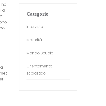
o ho
 di
Categorie
mi
sono
Interviste
 ho
Maturità
Mondo Scuola
Orientamento
la
rnet
scolastico
ei