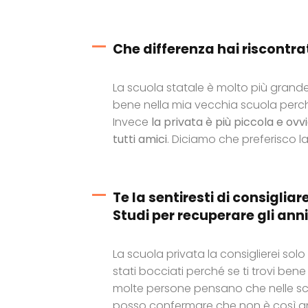
Che differenza hai riscontra
La scuola statale è molto più grand
bene nella mia vecchia scuola perch
Invece
la privata è più piccola e o
tutti amici
. Diciamo che preferisco l
Te la sentiresti di consigliar
Studi per recuperare gli anni
La scuola privata la consiglierei so
stati bocciati perché se ti trovi ben
molte persone pensano che nelle scu
posso confermare che non è così a