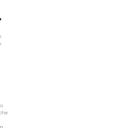
?
o
.
no
 che
to