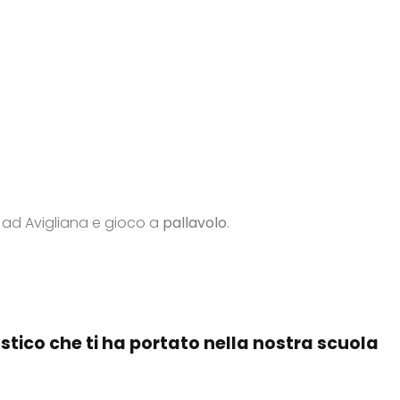
o ad Avigliana e gioco a
pallavolo
.
stico che ti ha portato nella nostra scuola