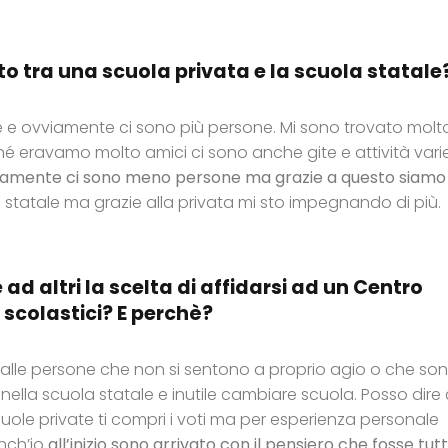
to tra una scuola privata e la scuola statale
e e ovviamente ci sono più persone. Mi sono trovato molt
é eravamo molto amici ci sono anche gite e attività varie
vviamente ci sono meno persone ma grazie a questo siamo
a statale ma grazie alla privata mi sto impegnando di più.
e ad altri la scelta di affidarsi ad un Centro
 scolastici? E perchè?
lo alle persone che non si sentono a proprio agio o che so
e nella scuola statale e inutile cambiare scuola. Posso dire
ole private ti compri i voti ma per esperienza personale
nch’io
all’inizio sono arrivato con il pensiero che fosse tut