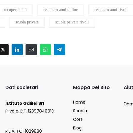
recupero anni
recupero anni online
recupero anni rivoli
scuola privata
scuola privata rivoli
Dati societari
Mappa Del Sito
Aiu
Home
Istituto Galilei Srl
Dom
Scuola
P.Iva e C.F. 12397840013
Corsi
Blog
R.E.A. TO-1029880