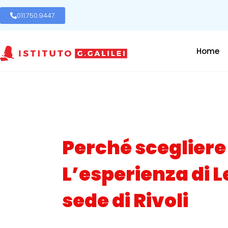
011.750.9447
Home
Perché scegliere
L’esperienza di 
sede di Rivoli
Posted on
16 Marzo 2023
In
Interviste
,
Orientame