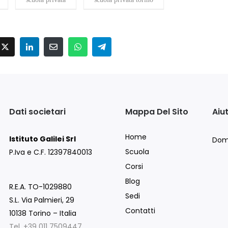
Dati societari
Mappa Del Sito
Aiu
Home
Istituto Galilei Srl
Dom
Scuola
P.Iva e C.F. 12397840013
Corsi
Blog
R.E.A. TO-1029880
Sedi
S.L. Via Palmieri, 29
Contatti
10138 Torino – Italia
Tel. +39 011 7509447