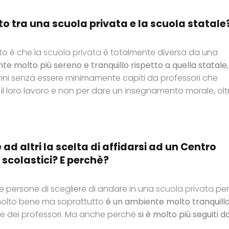
to tra una scuola privata e la scuola statale
to è che la
scuola privata
è totalmente diversa da una
e molto più sereno e tranquillo rispetto a quella statale
alunni senza essere minimamente capiti da professori che
il loro lavoro e non per dare un insegnamento morale, olt
e ad altri la scelta di affidarsi ad un Centro
 scolastici? E perchè?
re persone di scegliere di andare in una
scuola privata
per
molto bene ma soprattutto
è un ambiente molto tranquill
rte dei professori. Ma anche perché
si è molto più seguiti da