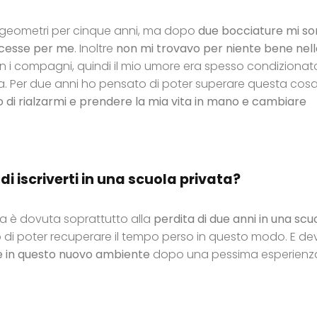
er geometri per cinque anni, ma dopo
due bocciature mi so
facesse per me
. Inoltre
non mi trovavo per niente bene nell
con i compagni, quindi il mio umore era spesso condizionat
la. Per due anni ho pensato di poter superare questa cos
o di rialzarmi e prendere la mia vita in mano e cambiare
di iscriverti in una scuola privata?
ata è dovuta soprattutto alla
perdita di due anni in una scu
di poter recuperare il tempo perso in questo modo. E de
e in questo nuovo ambiente
dopo una pessima esperienz