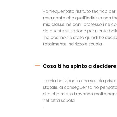
Ho frequentato l’istituto tecnico p
resa conto che quell’indirizzo non 
mia classe
, né con i professori né 
da questa situazione per niente bel
ma così non è stato quindi
ho decis
totalmente indirizzo e scuola
..
Cosa ti ha spinto a decidere 
La mia iscrizione in una scuola priv
statale
, di conseguenza ho pensato 
dire che
mi sto trovando molto ben
nell’altra scuola.
.