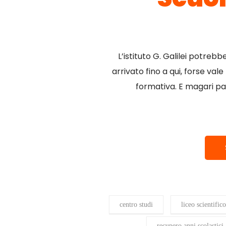
L’istituto G. Galilei potrebb
arrivato fino a qui, forse val
formativa. E magari pa
centro studi
liceo scientific
recupero anni scolastici