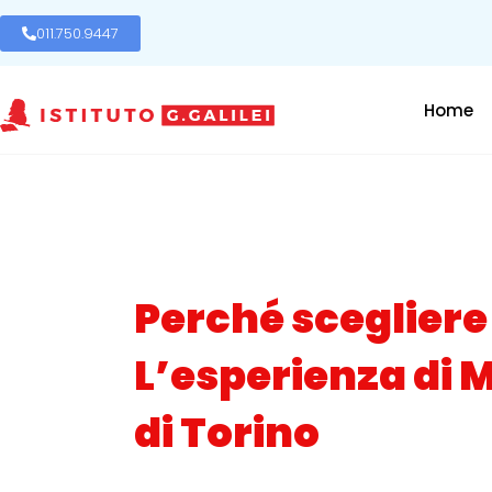
011.750.9447
Home
Perché scegliere
L’esperienza di 
di Torino
Posted on
20 Gennaio 2023
In
Interviste
,
Orient