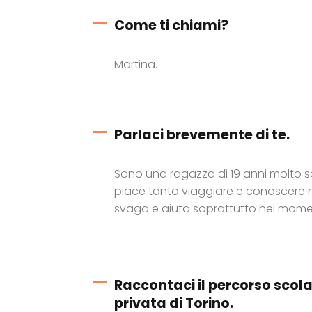
Come ti chiami?
Martina.
Parlaci brevemente di te.
Sono una ragazza di 19 anni molto so
piace tanto viaggiare e conoscere n
svaga e aiuta soprattutto nei momenti
Raccontaci il percorso scola
privata di Torino.