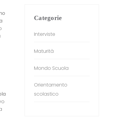
no
Categorie
a
o
Interviste
a
Maturità
Mondo Scuola
Orientamento
ola
scolastico
vo
a