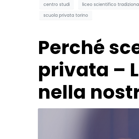
centro studi
liceo scientifico tradiziona
scuola privata torino
Perché sce
privata – 
nella nostr