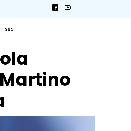
Sedi
uola
 Martino
a