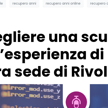
le
recupero anni
recupero anni online
recupero a
gliere una sc
L’esperienza d
a sede di Rivol