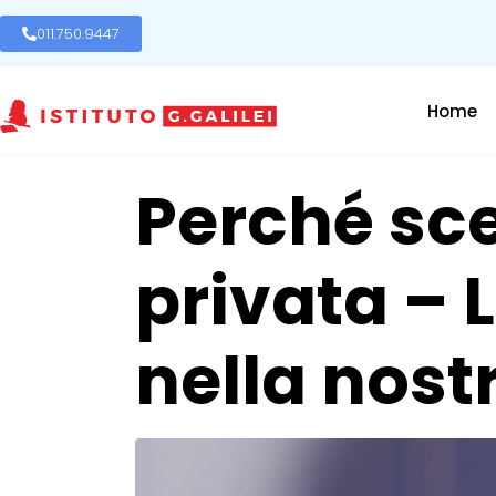
011.750.9447
Home
Perché sce
privata – 
nella nostr