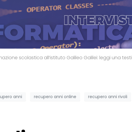
azione scolastica all’istituto Galileo Galilei: leggi una tes
upero anni
recupero anni online
recupero anni rivoli