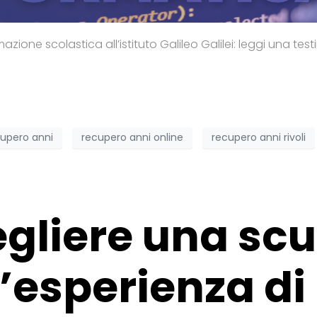
azione scolastica all’istituto Galileo Galilei: leggi una tes
upero anni
recupero anni online
recupero anni rivoli
gliere una sc
L’esperienza di