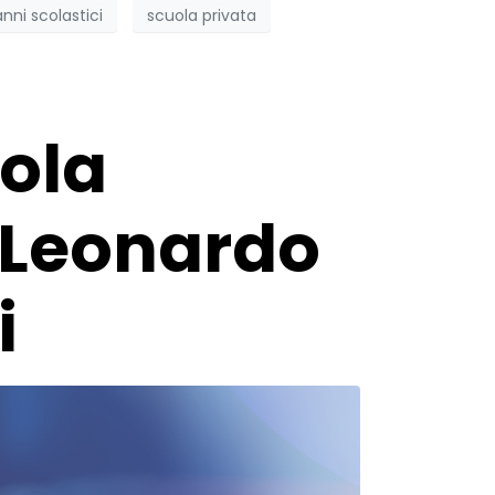
nni scolastici
scuola privata
uola
i Leonardo
i