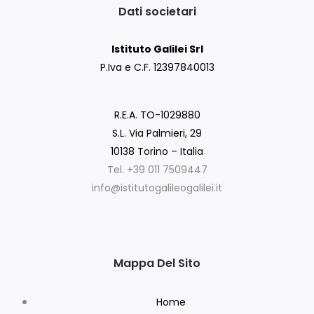
Dati societari
Istituto Galilei Srl
P.Iva e C.F. 12397840013
R.E.A. TO-1029880
S.L. Via Palmieri, 29
10138 Torino – Italia
Tel. +39 011 7509447
info@istitutogalileogalilei.it
Mappa Del Sito
Home