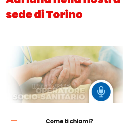
sede di Torino
Posted on
8 Marzo 2022
In
Interviste
,
Orientamento scolastico
Come ti chiami?