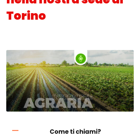
Torino
Posted on
9 Dicembre 2021
In
Interviste
,
Orientamento scolastico
Come ti chiami?