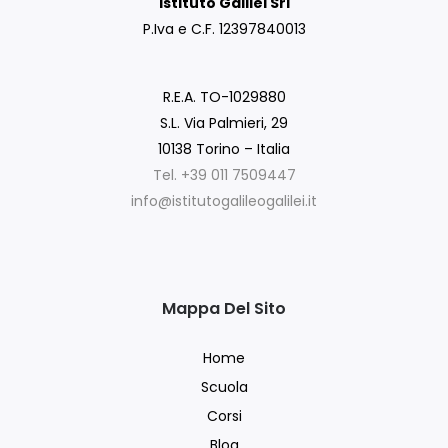
Istituto Galilei Srl
P.Iva e C.F. 12397840013
R.E.A. TO-1029880
S.L. Via Palmieri, 29
10138 Torino – Italia
Tel. +39 011 7509447
info@istitutogalileogalilei.it
Mappa Del Sito
Home
Scuola
Corsi
Blog