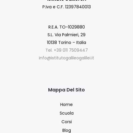
P.Iva e C.F. 12397840013
R.E.A. TO-1029880
S.L. Via Palmieri, 29
10138 Torino – Italia
Tel. +39 011 7509447
info@istitutogalileogalilei.it
Mappa Del Sito
Home
Scuola
Corsi
Blog