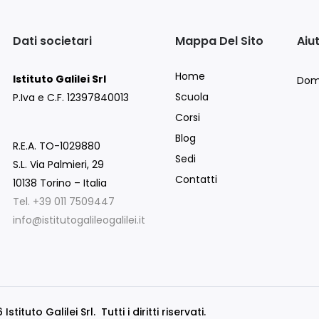
Dati societari
Mappa Del Sito
Aiu
Home
Istituto Galilei Srl
Dom
Scuola
P.Iva e C.F. 12397840013
Corsi
Blog
R.E.A. TO-1029880
Sedi
S.L. Via Palmieri, 29
Contatti
10138 Torino – Italia
Tel. +39 011 7509447
info@istitutogalileogalilei.it
stituto Galilei Srl. Tutti i diritti riservati.