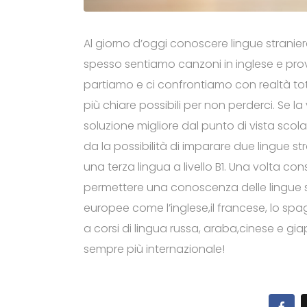
Al giorno d’oggi conoscere lingue stranie
spesso sentiamo canzoni in inglese e pro
partiamo e ci confrontiamo con realtà tot
più chiare possibili per non perderci. Se l
soluzione migliore dal punto di vista scolast
da la possibilità di imparare due lingue str
una terza lingua a livello B1. Una volta con
permettere una conoscenza delle lingue scr
europee come l’inglese,il francese, lo spag
a corsi di lingua russa, araba,cinese e g
sempre più internazionale!