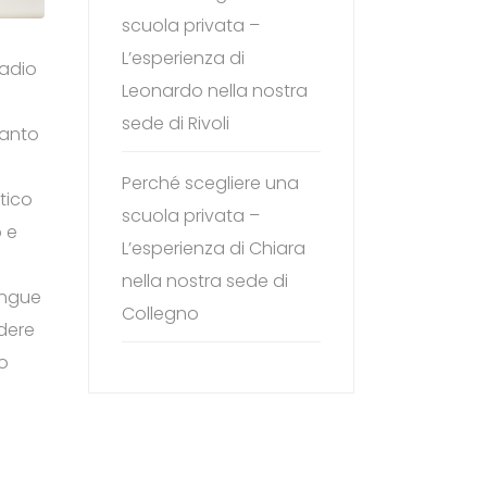
scuola privata –
L’esperienza di
radio
Leonardo nella nostra
sede di Rivoli
uanto
Perché scegliere una
stico
scuola privata –
o e
L’esperienza di Chiara
nella nostra sede di
ingue
Collegno
edere
ro