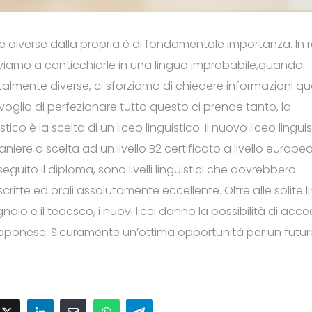
re diverse dalla propria è di fondamentale importanza. In 
viamo a canticchiarle in una lingua improbabile,quando
almente diverse, ci sforziamo di chiedere informazioni q
a voglia di perfezionare tutto questo ci prende tanto, la
ico è la scelta di un liceo linguistico. Il nuovo liceo lingui
aniere a scelta ad un livello B2 certificato a livello europe
seguito il diploma, sono livelli linguistici che dovrebbero
itte ed orali assolutamente eccellente. Oltre alle solite l
nolo e il tedesco, i nuovi licei danno la possibilità di acc
iapponese. Sicuramente un’ottima opportunità per un futu