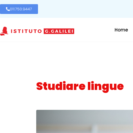
011.750.9447
Home
Studiare lingue
Posted on
20 Dicembre 2016
In
Mondo Scuola