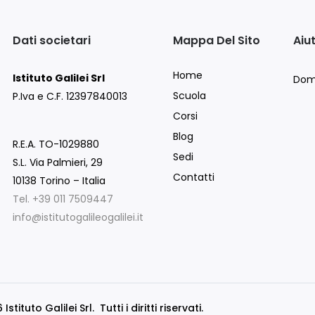
Dati societari
Mappa Del Sito
Aiu
Home
Istituto Galilei Srl
Dom
Scuola
P.Iva e C.F. 12397840013
Corsi
Blog
R.E.A. TO-1029880
Sedi
S.L. Via Palmieri, 29
Contatti
10138 Torino – Italia
Tel. +39 011 7509447
info@istitutogalileogalilei.it
stituto Galilei Srl. Tutti i diritti riservati.