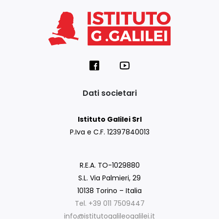
Dati societari
Istituto Galilei Srl
P.Iva e C.F. 12397840013
R.E.A. TO-1029880
S.L. Via Palmieri, 29
10138 Torino – Italia
Tel. +39 011 7509447
info@istitutogalileogalilei.it