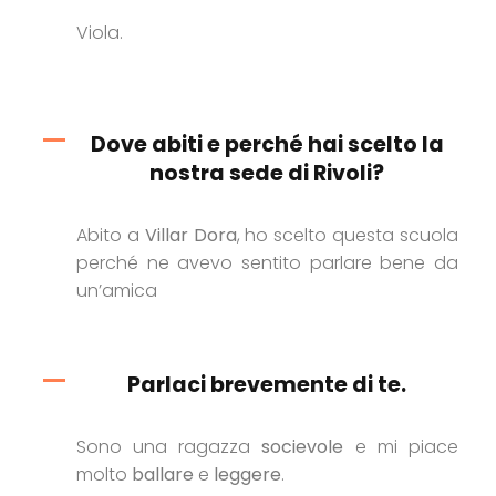
Viola.
Dove abiti e perché hai scelto la
nostra sede di Rivoli?
Abito a
Villar Dora
, ho scelto questa scuola
perché ne avevo sentito parlare bene da
un’amica
Parlaci brevemente di te.
Sono una ragazza
socievole
e mi piace
molto
ballare
e
leggere
.