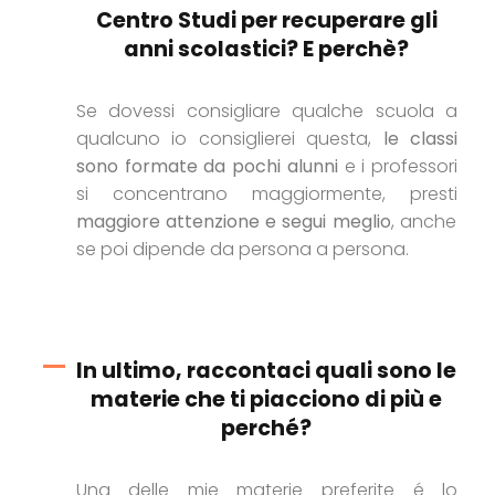
Centro Studi per recuperare gli
anni scolastici? E perchè?
Se dovessi consigliare qualche scuola a
qualcuno io consiglierei questa,
le classi
sono formate da pochi alunni
e i professori
si concentrano maggiormente, presti
maggiore attenzione e segui meglio
, anche
se poi dipende da persona a persona.
In ultimo, raccontaci quali sono le
materie che ti piacciono di più e
perché?
Una delle mie materie preferite é lo