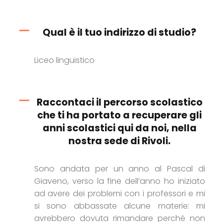
Qual è il tuo indirizzo di studio?
Liceo linguistico
Raccontaci il percorso scolastico
che ti ha portato a recuperare gli
anni scolastici qui da noi, nella
nostra sede di Rivoli.
Sono andata per un anno al Pascal di
Giaveno, verso la fine dell’anno ho iniziato
ad avere dei problemi con i professori e mi
si sono abbassate alcune materie: mi
avrebbero dovuta rimandare perché non