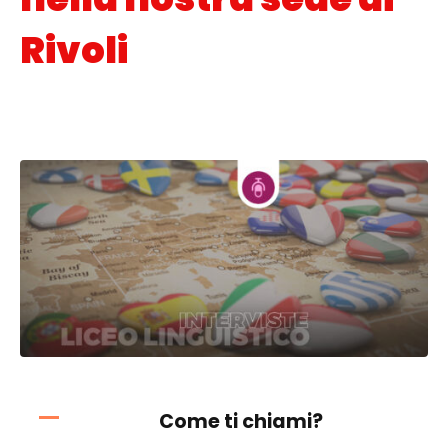
Rivoli
Posted on
12 Gennaio 2022
In
Interviste
,
Orientamento scolastico
Come ti chiami?